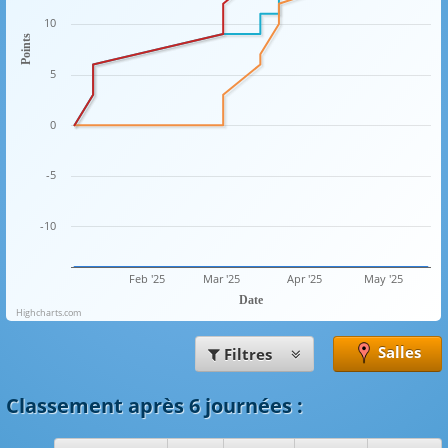
10
Points
5
0
-5
-10
Feb '25
Mar '25
Apr '25
May '25
Date
Highcharts.com
Salles
Filtres
Classement
après 6 journées
: