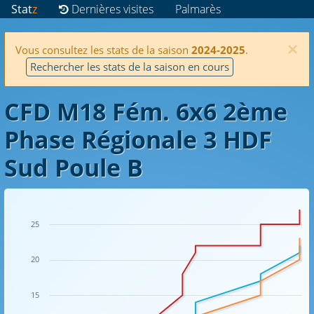
Stat
z
Dernières visites
Palmarès
×
Vous consultez les stats de la saison
2024-2025
.
Rechercher les stats de la saison en cours
CFD M18 Fém. 6x6 2ème
Phase Régionale 3 HDF
Sud Poule B
25
20
15