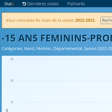
Stat
z
Dernières visites
Palmarès
Vous consultez les stats de la saison
2022-2023
.
Reche
-15 ANS FEMININS-PR
Catégories: Hand, Féminin, Départemental, Saison 2022-2
25
20
15