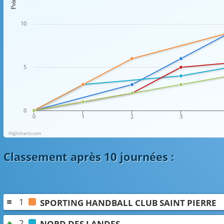
Points
10
5
0
0
1
2
3
Highcharts.com
Classement
après 10 journées
:
1
SPORTING HANDBALL CLUB SAINT PIERRE
2
NORD DES LANDES