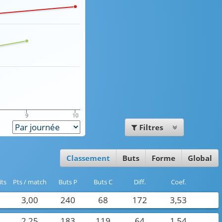
9
10
Filtres
Classement
Buts
Forme
Global
its
Pts / match
buts P
buts C
Diff.
Coef.
3,00
240
68
172
3,53
2,25
183
119
64
1,54