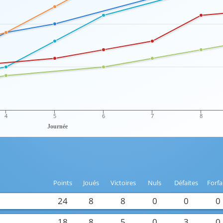
4
5
6
7
8
Journée
Points
Joués
Victoires
Nuls
Défaites
Forfa
24
8
8
0
0
0
18
8
5
0
3
0