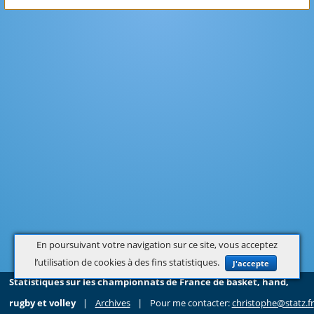
En poursuivant votre navigation sur ce site, vous acceptez
l’utilisation de cookies à des fins statistiques.
J'accepte
Statistiques sur les championnats de France de basket, hand,
rugby et volley
|
Archives
|
Pour me contacter:
christophe@statz.fr